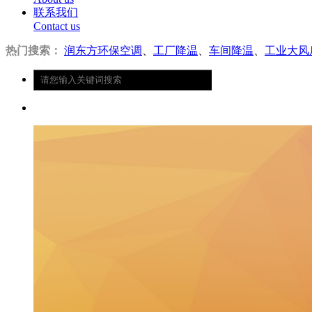
联系我们
Contact us
热门搜索：
润东方环保空调
、
工厂降温
、
车间降温
、
工业大风