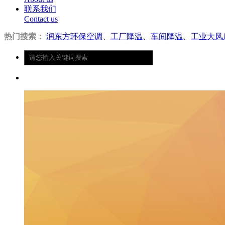
联系我们
Contact us
热门搜索：
润东方环保空调
、
工厂降温
、
车间降温
、
工业大风