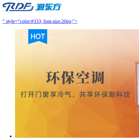
" style="color:#333; font-size:20px;">