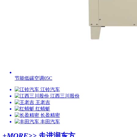
节能低碳空调05C
江铃汽车
江西三川股份
王老吉
红蜻蜓
长盈精密
丰田汽车
+MORE>>
走进润东方