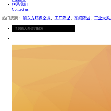
联系我们
Contact us
热门搜索：
润东方环保空调
、
工厂降温
、
车间降温
、
工业大风