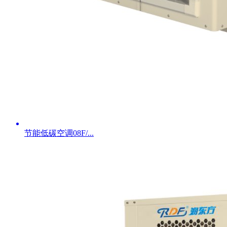
节能低碳空调08F/...