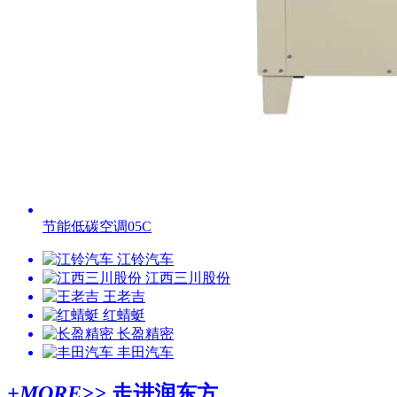
节能低碳空调05C
江铃汽车
江西三川股份
王老吉
红蜻蜓
长盈精密
丰田汽车
+MORE>>
走进润东方