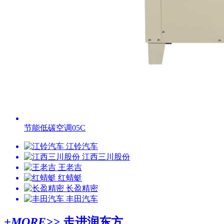
节能低碳空调05C
江铃汽车
江西三川股份
王老吉
红蜻蜓
长盈精密
丰田汽车
+MORE>>
走进润东方