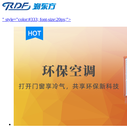
" style="color:#333; font-size:20px;">